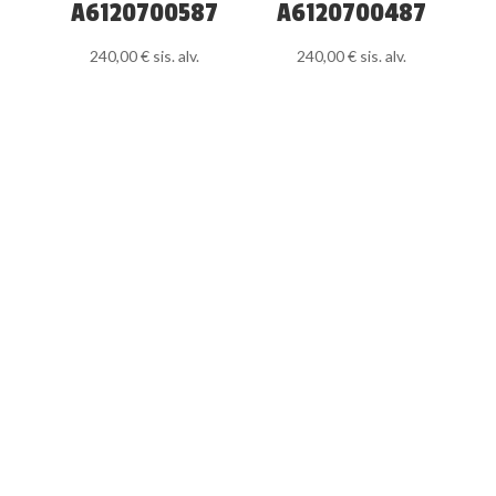
A6120700587
A6120700487
240,00
€
sis. alv.
240,00
€
sis. alv.