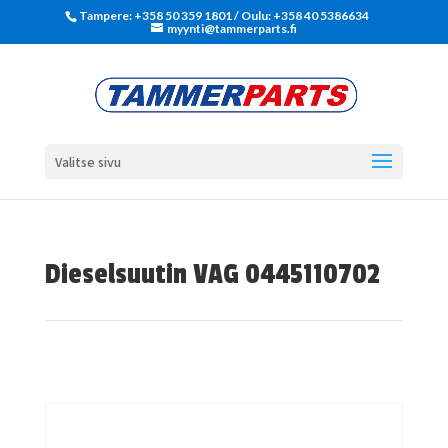
Tampere: +358 50 359 1801‬ / Oulu: +358 40 5386634
myynti@tammerparts.fi
Valitse sivu
Dieselsuutin VAG 0445110702