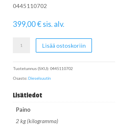
0445110702
399,00
€
sis. alv.
Dieselsuutin
Lisää ostoskoriin
VAG
0445110702
Tuotetunnus (SKU):
0445110702
määrä
Osasto:
Dieselsuutin
Lisätiedot
Paino
2 kg (kilogramma)