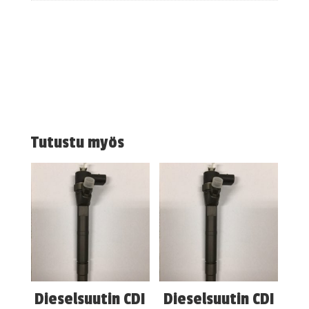
Tutustu myös
Dieselsuutin CDI
Dieselsuutin CDI