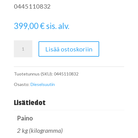
0445110832
399,00
€
sis. alv.
Dieselsuutin
Lisää ostoskoriin
VAG
0445110832
Tuotetunnus (SKU):
0445110832
määrä
Osasto:
Dieselsuutin
Lisätiedot
Paino
2 kg (kilogramma)