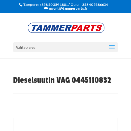
Tampere: +358 50 359 1801‬ / Oulu: +358 40 5386634
myynti@tammerparts.fi
Valitse sivu
Dieselsuutin VAG 0445110832