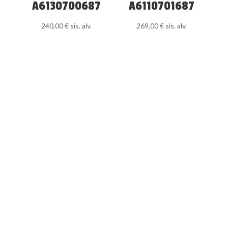
A6130700687
A6110701687
240,00
€
sis. alv.
269,00
€
sis. alv.