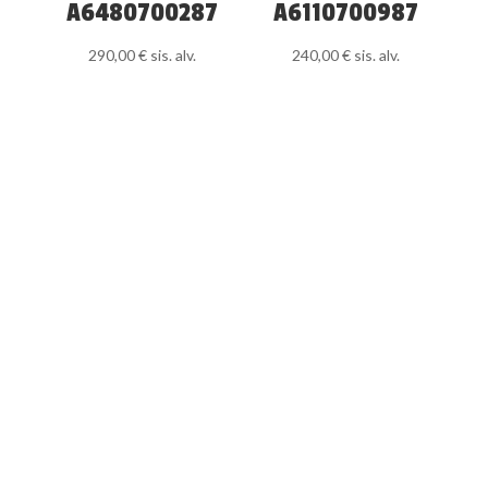
A6480700287
A6110700987
290,00
€
sis. alv.
240,00
€
sis. alv.