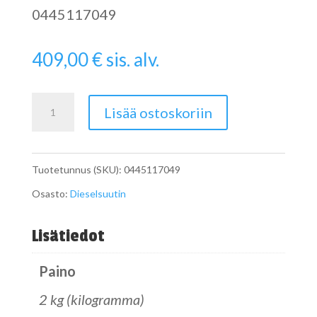
0445117049
409,00
€
sis. alv.
Dieselsuutin
Lisää ostoskoriin
VAG
0445117049
Tuotetunnus (SKU):
0445117049
määrä
Osasto:
Dieselsuutin
Lisätiedot
Paino
2 kg (kilogramma)