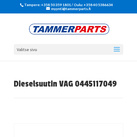
Tampere: +358 50 359 1801‬ / Oulu: +358 40 5386634
myynti@tammerparts.fi
Valitse sivu
Dieselsuutin VAG 0445117049