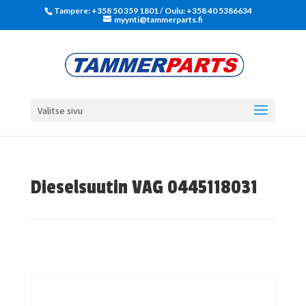
Tampere: +358 50 359 1801‬ / Oulu: +358 40 5386634
myynti@tammerparts.fi
Valitse sivu
Dieselsuutin VAG 0445118031