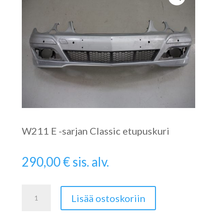
W211 E -sarjan Classic etupuskuri
290,00
€
sis. alv.
Etupuskuri
Lisää ostoskoriin
W211