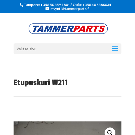
Tampere: +358 50 359 1801‬ / Oulu: +358 40 5386634
myynti@tammerparts.fi
Valitse sivu
Etupuskuri W211