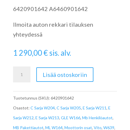
6420901642 A6460901642
Ilmoita auton rekkari tilauksen
yhteydessä
1 290,00
€
sis. alv.
Ilmamäärämittari
Lisää ostoskoriin
OM642
A6420901642
Tuotetunnus (SKU):
6420901642
määrä
Osastot:
C Sarja W204
,
C Sarja W205
,
E Sarja W211
,
E
Sarja W212
,
E Sarja W213
,
GLE W166
,
Mb Henkilöautot
,
MB Pakettiautot
,
ML W164
,
Moottorin osat
,
Vito
,
W639
,