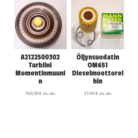
A2122500302
Öljynsuodatin
Turbiini
OM651
Momentinmuuni
Dieselmoottorei
n
hin
760,00
€
sis. alv.
13,90
€
sis. alv.