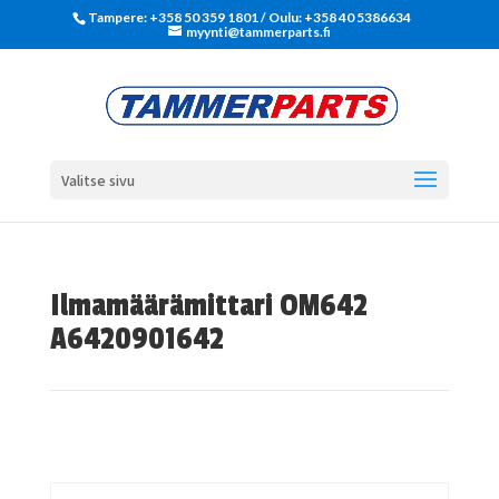
Tampere: +358 50 359 1801‬ / Oulu: +358 40 5386634
myynti@tammerparts.fi
Valitse sivu
Ilmamäärämittari OM642
A6420901642