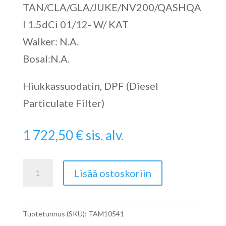
TAN/CLA/GLA/JUKE/NV200/QASHQA
I 1.5dCi 01/12- W/ KAT
Walker: N.A.
Bosal:N.A.
Hiukkassuodatin, DPF (Diesel
Particulate Filter)
1 722,50
€
sis. alv.
LNT
Lisää ostoskoriin
määrä
Tuotetunnus (SKU):
TAM10541