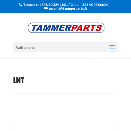
Tampere: +358 50 359 1801‬ / Oulu: +358 40 5386634
myynti@tammerparts.fi
Valitse sivu
LNT