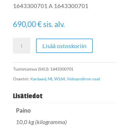
1643300701 A 1643300701
690,00
€
sis. alv.
ML
Lisää ostoskoriin
W164
kardaani
Tuotetunnus (SKU):
1643300701
A1643300701
Osastot:
Kardaani
,
ML W164
,
Voimansiirron osat
määrä
Lisätiedot
Paino
10,0 kg (kilogramma)