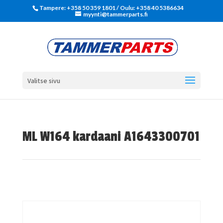
Tampere: +358 50 359 1801‬ / Oulu: +358 40 5386634
myynti@tammerparts.fi
Valitse sivu
ML W164 kardaani A1643300701