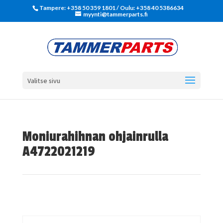
Tampere: +358 50 359 1801‬ / Oulu: +358 40 5386634
myynti@tammerparts.fi
Valitse sivu
Moniurahihnan ohjainrulla
A4722021219