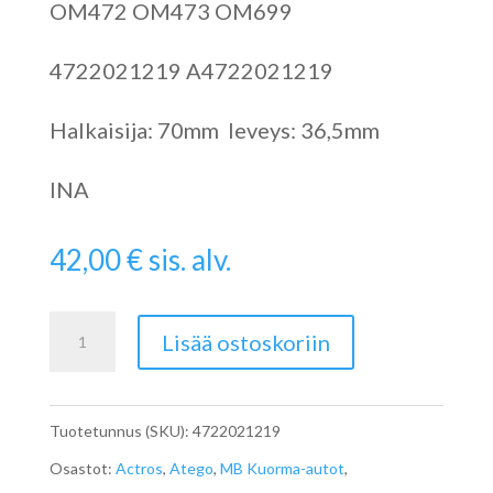
OM472 OM473 OM699
4722021219 A4722021219
Halkaisija: 70mm leveys: 36,5mm
INA
42,00
€
sis. alv.
Moniurahihnan
Lisää ostoskoriin
ohjainrulla
A4722021219
Tuotetunnus (SKU):
4722021219
määrä
Osastot:
Actros
,
Atego
,
MB Kuorma-autot
,