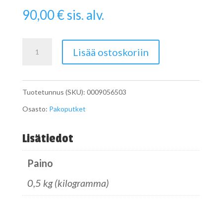
90,00
€
sis. alv.
Paine-
Lisää ostoskoriin
eroanturi
A0009056503
Tuotetunnus (SKU):
0009056503
määrä
Osasto:
Pakoputket
Lisätiedot
Paino
0,5 kg (kilogramma)