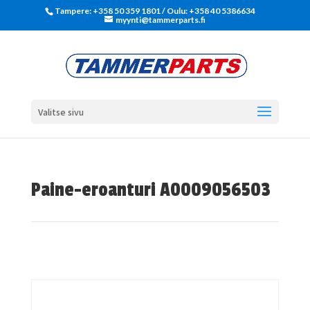
Tampere: +358 50 359 1801‬ / Oulu: +358 40 5386634
myynti@tammerparts.fi
Valitse sivu
Paine-eroanturi A0009056503