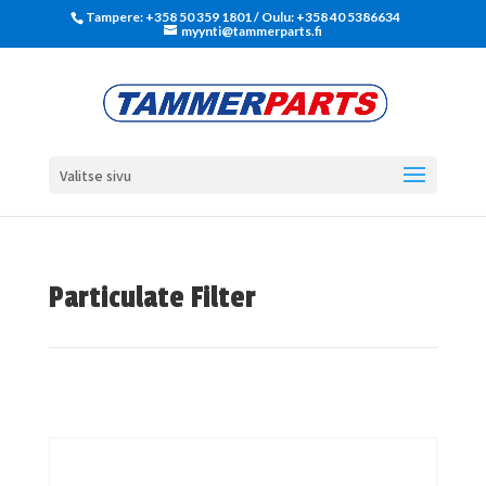
Tampere: +358 50 359 1801‬ / Oulu: +358 40 5386634
myynti@tammerparts.fi
Valitse sivu
Particulate Filter