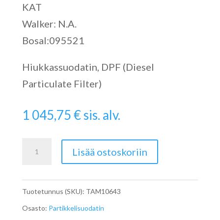
KAT
Walker: N.A.
Bosal:095521
Hiukkassuodatin, DPF (Diesel
Particulate Filter)
1 045,75
€
sis. alv.
Particulate
Lisää ostoskoriin
Filter
määrä
Tuotetunnus (SKU):
TAM10643
Osasto:
Partikkelisuodatin