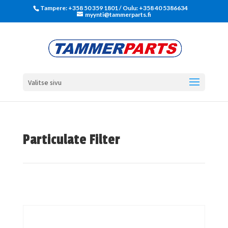
Tampere: +358 50 359 1801‬ / Oulu: +358 40 5386634
myynti@tammerparts.fi
Valitse sivu
Particulate Filter