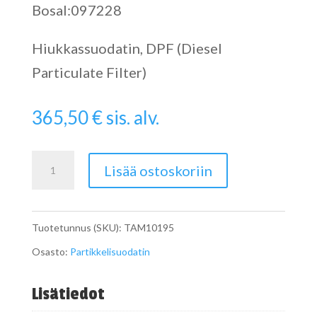
Bosal:097228
Hiukkassuodatin, DPF (Diesel
Particulate Filter)
365,50
€
sis. alv.
Particulate
Lisää ostoskoriin
Filter
määrä
Tuotetunnus (SKU):
TAM10195
Osasto:
Partikkelisuodatin
Lisätiedot