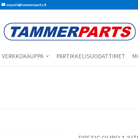
myynti@tammerparts.fi
VERKKOKAUPPA
PARTIKKELISUODATTIMET
M
DPF.SIC.QUBO 1.3JT