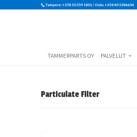
Tampere: +358 50 359 1801‬ / Oulu: +358 40 5386634
TAMMERPARTS OY
PALVELUT
Particulate Filter