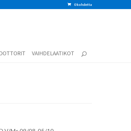
0 kohdetta
OOTTORIT
VAIHDELAATIKOT
D V/Ms 09/08-05/10