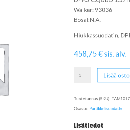
Walker: 93036
Bosal:N.A.
Hiukkassuodatin, DPF 
458,75
€
sis. alv.
Particulate
Lisää osto
Filter
määrä
Tuotetunnus (SKU):
TAM1017
Osasto:
Partikkelisuodatin
Lisätiedot