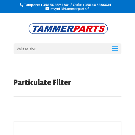
Tampere: +358 50 359 1801‬ / Oulu: +358 40 5386634
myynti@tammerparts.fi
Valitse sivu
Particulate Filter