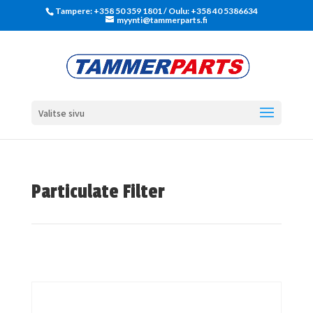
Tampere: +358 50 359 1801‬ / Oulu: +358 40 5386634
myynti@tammerparts.fi
Valitse sivu
Particulate Filter