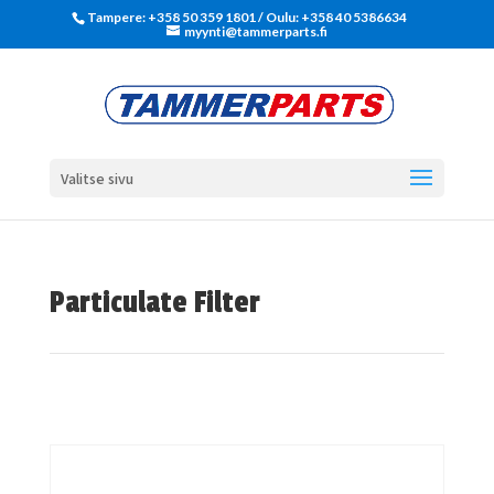
Tampere: +358 50 359 1801‬ / Oulu: +358 40 5386634
myynti@tammerparts.fi
Valitse sivu
Particulate Filter