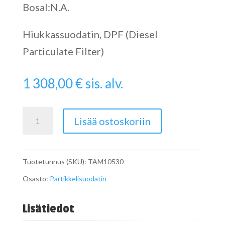
Bosal:N.A.
Hiukkassuodatin, DPF (Diesel
Particulate Filter)
1 308,00
€
sis. alv.
Particulate
Lisää ostoskoriin
Filter
määrä
Tuotetunnus (SKU):
TAM10530
Osasto:
Partikkelisuodatin
Lisätiedot