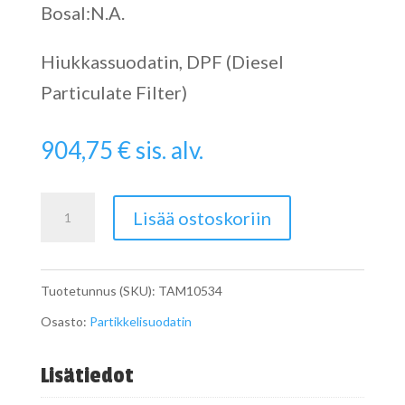
Bosal:N.A.
Hiukkassuodatin, DPF (Diesel
Particulate Filter)
904,75
€
sis. alv.
Particulate
Lisää ostoskoriin
Filter
määrä
Tuotetunnus (SKU):
TAM10534
Osasto:
Partikkelisuodatin
Lisätiedot