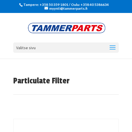
Tampere: +358 50 359 1801‬ / Oulu: +358 40 5386634
myynti@tammerparts.fi
Valitse sivu
Particulate Filter