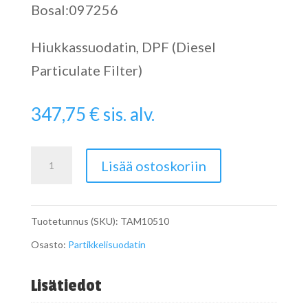
Bosal:097256
Hiukkassuodatin, DPF (Diesel
Particulate Filter)
347,75
€
sis. alv.
Particulate
Lisää ostoskoriin
Filter
määrä
Tuotetunnus (SKU):
TAM10510
Osasto:
Partikkelisuodatin
Lisätiedot