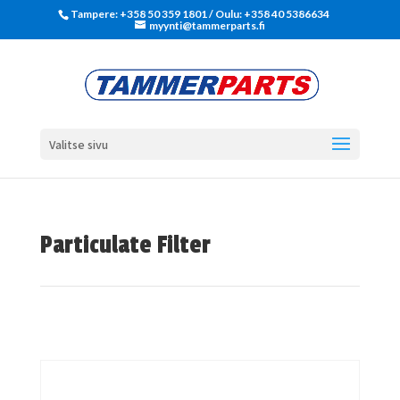
Tampere: +358 50 359 1801‬ / Oulu: +358 40 5386634
myynti@tammerparts.fi
Valitse sivu
Particulate Filter