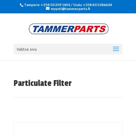
Tampere: +358 50 359 1801‬ / Oulu: +358 40 5386634
myynti@tammerparts.fi
Valitse sivu
Particulate Filter