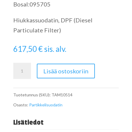
Bosal:095705
Hiukkassuodatin, DPF (Diesel
Particulate Filter)
617,50
€
sis. alv.
Particulate
Lisää ostoskoriin
Filter
määrä
Tuotetunnus (SKU):
TAM10514
Osasto:
Partikkelisuodatin
Lisätiedot