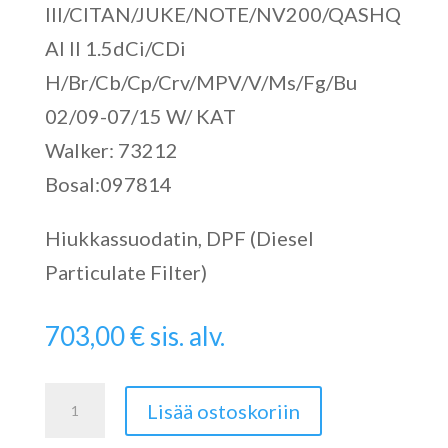
III/CITAN/JUKE/NOTE/NV200/QASHQ
AI II 1.5dCi/CDi
H/Br/Cb/Cp/Crv/MPV/V/Ms/Fg/Bu
02/09-07/15 W/ KAT
Walker: 73212
Bosal:097814
Hiukkassuodatin, DPF (Diesel
Particulate Filter)
703,00
€
sis. alv.
Particulate
Lisää ostoskoriin
Filter