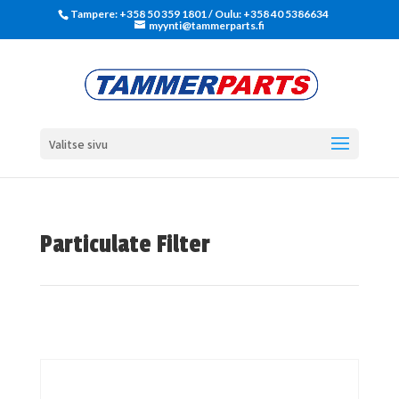
Tampere: +358 50 359 1801‬ / Oulu: +358 40 5386634
myynti@tammerparts.fi
Valitse sivu
Particulate Filter