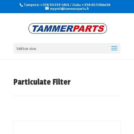
Tampere: +358 50 359 1801‬ / Oulu: +358 40 5386634
myynti@tammerparts.fi
Valitse sivu
Particulate Filter