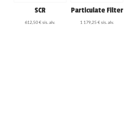
SCR
Particulate Filter
612,50
€
sis. alv.
1 179,25
€
sis. alv.