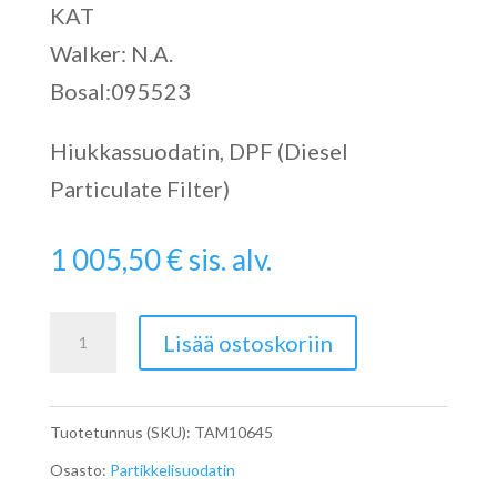
KAT
Walker: N.A.
Bosal:095523
Hiukkassuodatin, DPF (Diesel
Particulate Filter)
1 005,50
€
sis. alv.
Particulate
Lisää ostoskoriin
Filter
määrä
Tuotetunnus (SKU):
TAM10645
Osasto:
Partikkelisuodatin