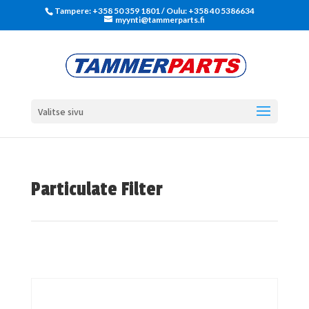
Tampere: +358 50 359 1801‬ / Oulu: +358 40 5386634
myynti@tammerparts.fi
Valitse sivu
Particulate Filter