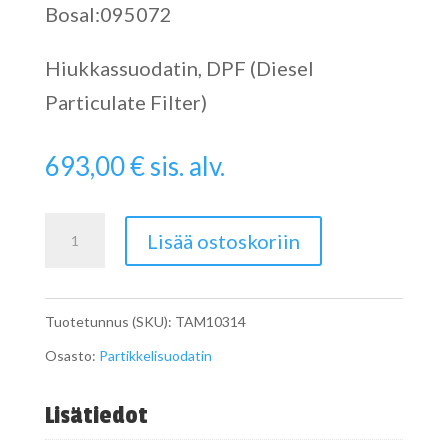
Bosal:095072
Hiukkassuodatin, DPF (Diesel
Particulate Filter)
693,00
€
sis. alv.
Particulate
Lisää ostoskoriin
Filter
määrä
Tuotetunnus (SKU):
TAM10314
Osasto:
Partikkelisuodatin
Lisätiedot