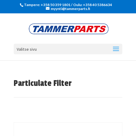
Tampere: +358 50 359 1801‬ / Oulu: +358 40 5386634
myynti@tammerparts.fi
Valitse sivu
Particulate Filter