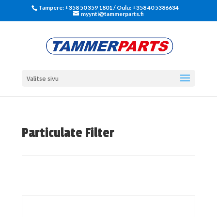
Tampere: +358 50 359 1801‬ / Oulu: +358 40 5386634
myynti@tammerparts.fi
Valitse sivu
Particulate Filter