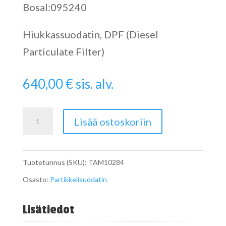
Bosal:095240
Hiukkassuodatin, DPF (Diesel
Particulate Filter)
640,00
€
sis. alv.
Particulate
Lisää ostoskoriin
Filter
määrä
Tuotetunnus (SKU):
TAM10284
Osasto:
Partikkelisuodatin
Lisätiedot