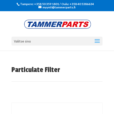
Tampere: +358 50 359 1801‬ / Oulu: +358 40 5386634
myynti@tammerparts.fi
Valitse sivu
Particulate Filter