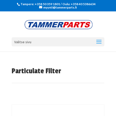
Tampere: +358 50 359 1801‬ / Oulu: +358 40 5386634
myynti@tammerparts.fi
Valitse sivu
Particulate Filter