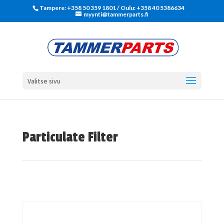
Tampere: +358 50 359 1801‬ / Oulu: +358 40 5386634
myynti@tammerparts.fi
Valitse sivu
Particulate Filter