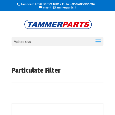
Tampere: +358 50 359 1801‬ / Oulu: +358 40 5386634
myynti@tammerparts.fi
Valitse sivu
Particulate Filter