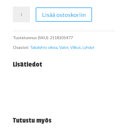
Perävalon
Lisää ostoskoriin
kanta
W211
Tuotetunnus (SKU):
2118201477
oikea
Osastot:
Takalyhty oikea
,
Valot, Vilkut, Lyhdyt
määrä
Lisätiedot
Tutustu myös