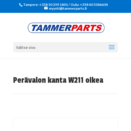
Tampere: +358 50 359 1801‬ / Oulu: +358 40 5386634
myynti@tammerparts.fi
Valitse sivu
Perävalon kanta W211 oikea