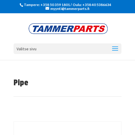
Tampere: +358 50 359 1801‬ / Oulu: +358 40 5386634
myynti@tammerparts.fi
Valitse sivu
Pipe