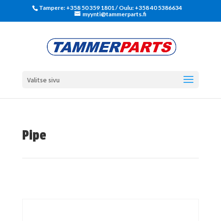
Tampere: +358 50 359 1801‬ / Oulu: +358 40 5386634
myynti@tammerparts.fi
Valitse sivu
Pipe