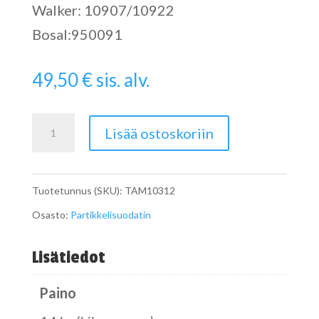
Walker: 10907/10922
Bosal:950091
49,50
€
sis. alv.
Pipe
Lisää ostoskoriin
määrä
Tuotetunnus (SKU):
TAM10312
Osasto:
Partikkelisuodatin
Lisätiedot
Paino