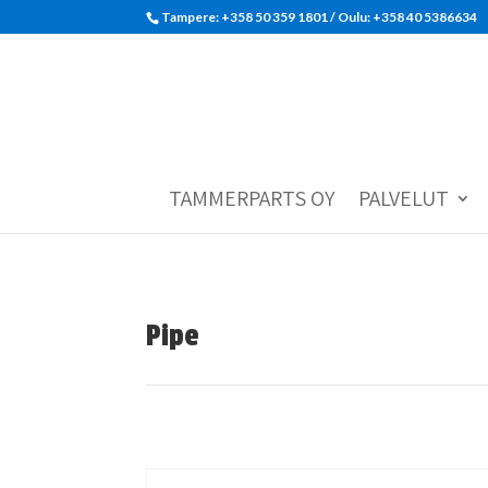
Tampere: +358 50 359 1801‬ / Oulu: +358 40 5386634
TAMMERPARTS OY
PALVELUT
Pipe