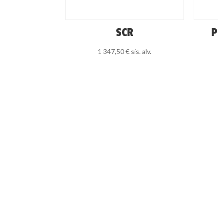
SCR
P
1 347,50
€
sis. alv.