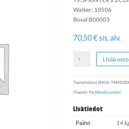
Walker: 10506
Bosal:800003
70,50
€
sis. alv.
Pipe
Lisää osto
määrä
Tuotetunnus (SKU):
TAM1030
Osasto:
Partikkelisuodatin
Lisätiedot
Paino
14 k