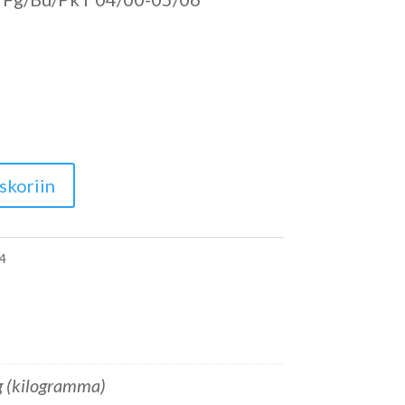
skoriin
4
g (kilogramma)