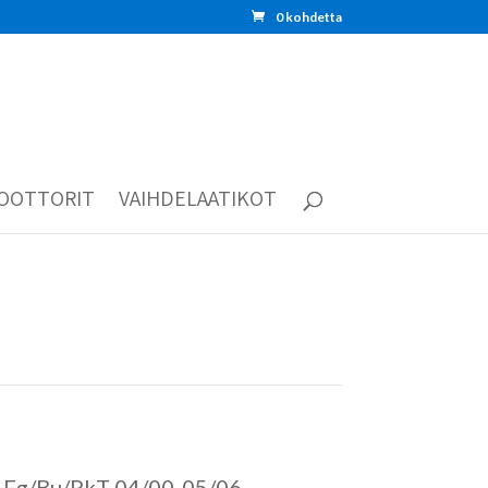
0 kohdetta
OOTTORIT
VAIHDELAATIKOT
 Fg/Bu/PkT 04/00-05/06