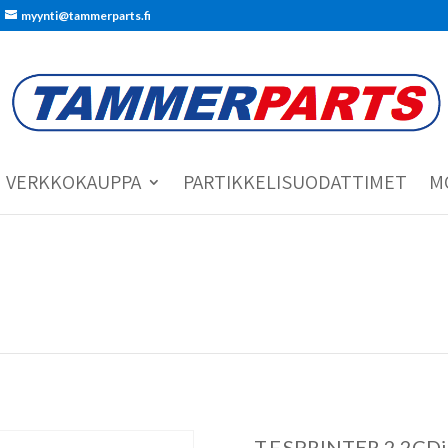
myynti@tammerparts.fi
VERKKOKAUPPA
PARTIKKELISUODATTIMET
M
T.F.SPRINTER 2.2CDi