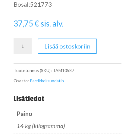
Bosal:521773
37,75
€
sis. alv.
Pipe
Lisää ostoskoriin
määrä
Tuotetunnus (SKU):
TAM10587
Osasto:
Partikkelisuodatin
Lisätiedot
Paino
14 kg (kilogramma)