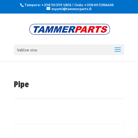
Tampere: +358 50 359 1801‬ / Oulu: +358 40 5386634
myynti@tammerparts.fi
Valitse sivu
Pipe