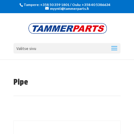
Tampere: +358 50 359 1801‬ / Oulu: +358 40 5386634
myynti@tammerparts.fi
Valitse sivu
Pipe