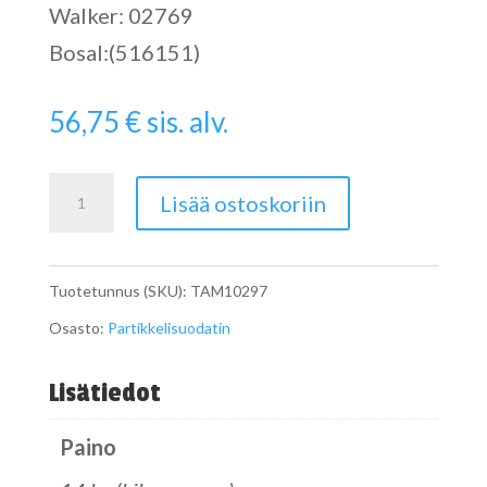
Walker: 02769
Bosal:(516151)
56,75
€
sis. alv.
Pipe
Lisää ostoskoriin
määrä
Tuotetunnus (SKU):
TAM10297
Osasto:
Partikkelisuodatin
Lisätiedot
Paino