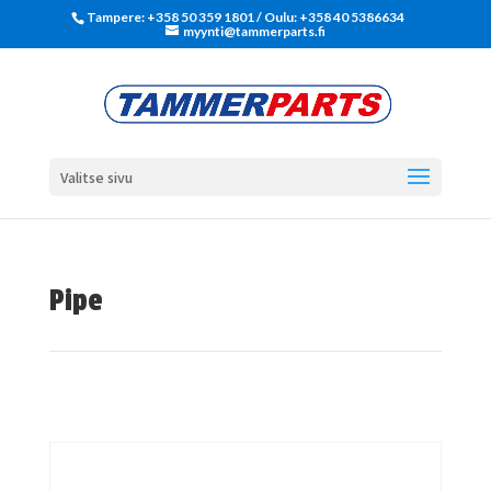
Tampere: +358 50 359 1801‬ / Oulu: +358 40 5386634
myynti@tammerparts.fi
Valitse sivu
Pipe