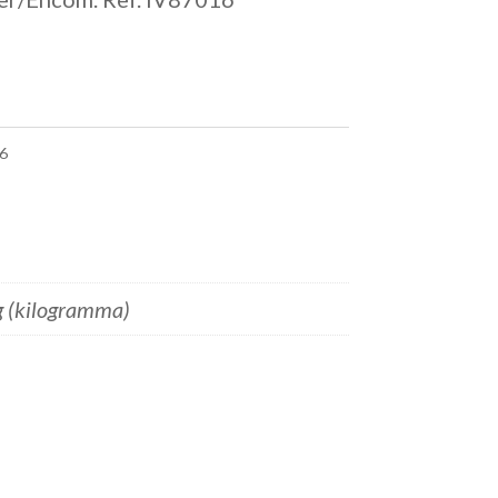
6
g (kilogramma)