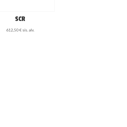
SCR
612,50
€
sis. alv.