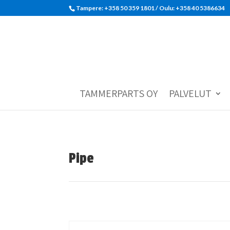
Tampere: +358 50 359 1801‬ / Oulu: +358 40 5386634
TAMMERPARTS OY
PALVELUT
Pipe