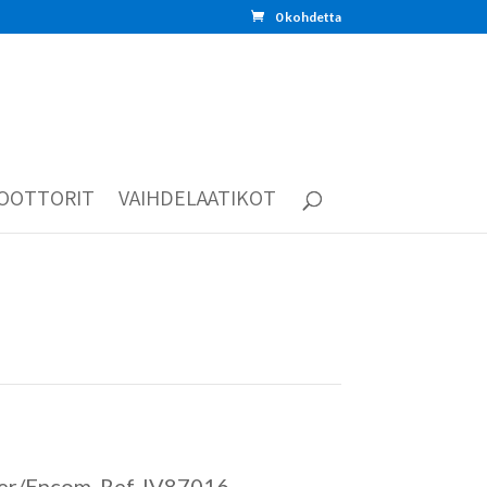
0 kohdetta
OOTTORIT
VAIHDELAATIKOT
r/Encom. Ref. IV87016