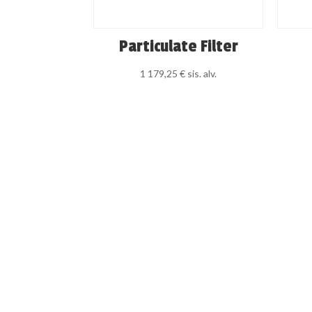
Particulate Filter
1 179,25
€
sis. alv.