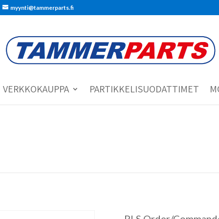
myynti@tammerparts.fi
VERKKOKAUPPA
PARTIKKELISUODATTIMET
M
PLS Order/Commande