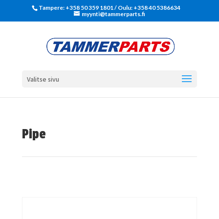
Tampere: +358 50 359 1801‬ / Oulu: +358 40 5386634
myynti@tammerparts.fi
Valitse sivu
Pipe