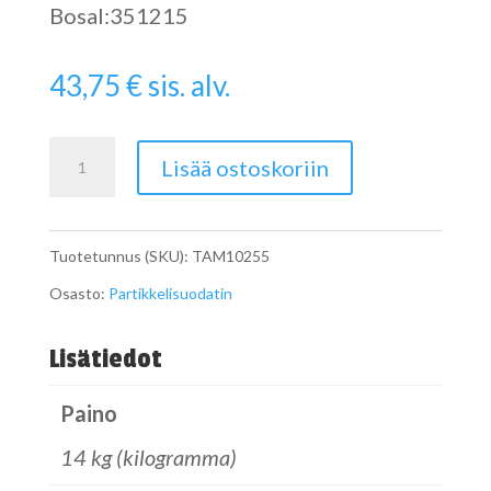
Bosal:351215
43,75
€
sis. alv.
Pipe
Lisää ostoskoriin
määrä
Tuotetunnus (SKU):
TAM10255
Osasto:
Partikkelisuodatin
Lisätiedot
Paino
14 kg (kilogramma)