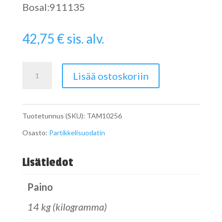
Bosal:911135
42,75
€
sis. alv.
Pipe
Lisää ostoskoriin
määrä
Tuotetunnus (SKU):
TAM10256
Osasto:
Partikkelisuodatin
Lisätiedot
Paino
14 kg (kilogramma)