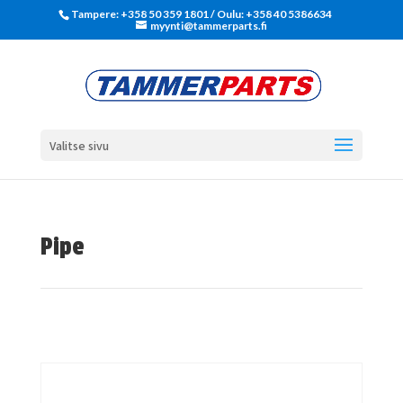
Tampere: +358 50 359 1801‬ / Oulu: +358 40 5386634
myynti@tammerparts.fi
Valitse sivu
Pipe