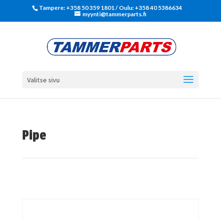
Tampere: +358 50 359 1801‬ / Oulu: +358 40 5386634
myynti@tammerparts.fi
Valitse sivu
Pipe