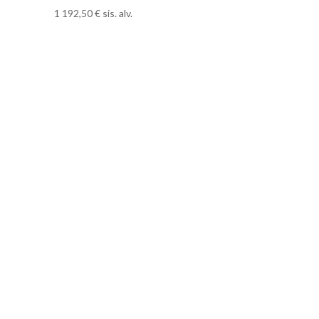
1 192,50
€
sis. alv.