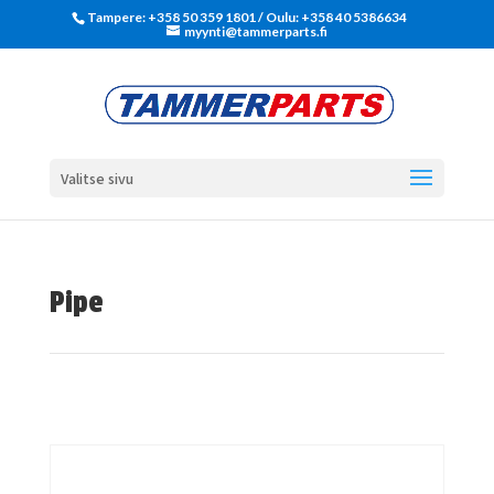
Tampere: +358 50 359 1801‬ / Oulu: +358 40 5386634
myynti@tammerparts.fi
Valitse sivu
Pipe