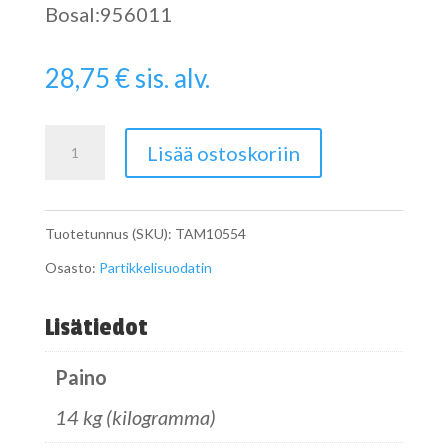
Bosal:956011
28,75
€
sis. alv.
Pipe
Lisää ostoskoriin
määrä
Tuotetunnus (SKU):
TAM10554
Osasto:
Partikkelisuodatin
Lisätiedot
Paino
14 kg (kilogramma)