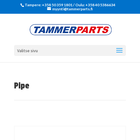
Tampere: +358 50 359 1801‬ / Oulu: +358 40 5386634
myynti@tammerparts.fi
Valitse sivu
Pipe