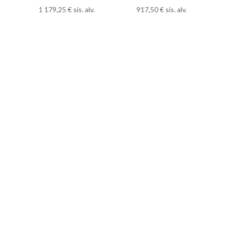
1 179,25
€
sis. alv.
917,50
€
sis. alv.