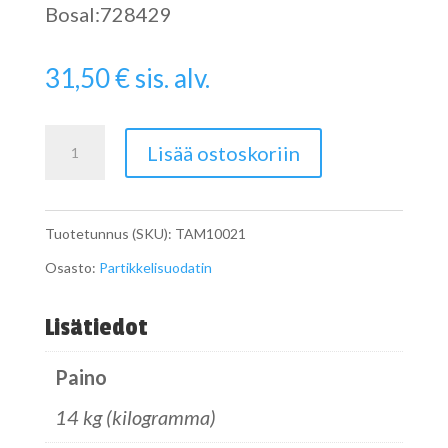
Bosal:728429
31,50
€
sis. alv.
Pipe
Lisää ostoskoriin
määrä
Tuotetunnus (SKU):
TAM10021
Osasto:
Partikkelisuodatin
Lisätiedot
Paino
14 kg (kilogramma)