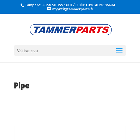
Tampere: +358 50 359 1801‬ / Oulu: +358 40 5386634
myynti@tammerparts.fi
Valitse sivu
Pipe