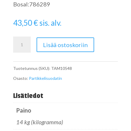
Bosal:786289
43,50
€
sis. alv.
Pipe
Lisää ostoskoriin
määrä
Tuotetunnus (SKU):
TAM10548
Osasto:
Partikkelisuodatin
Lisätiedot
Paino
14 kg (kilogramma)