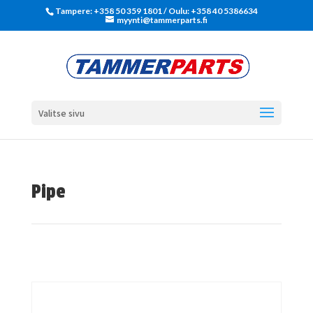
Tampere: +358 50 359 1801‬ / Oulu: +358 40 5386634
myynti@tammerparts.fi
Valitse sivu
Pipe