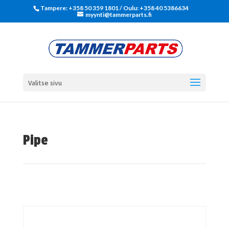
Tampere: +358 50 359 1801‬ / Oulu: +358 40 5386634
myynti@tammerparts.fi
Valitse sivu
Pipe