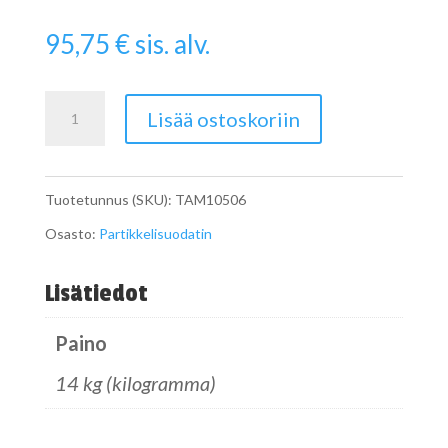
95,75
€
sis. alv.
Pipe
Lisää ostoskoriin
määrä
Tuotetunnus (SKU):
TAM10506
Osasto:
Partikkelisuodatin
Lisätiedot
Paino
14 kg (kilogramma)