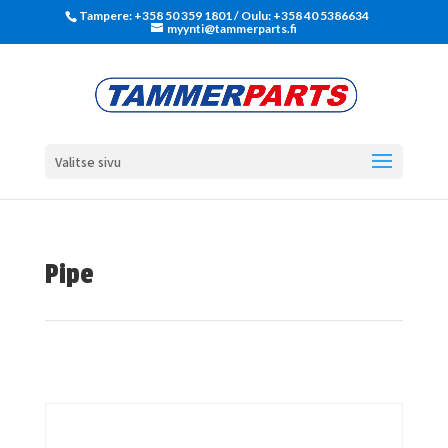
Tampere: +358 50 359 1801‬ / Oulu: +358 40 5386634
myynti@tammerparts.fi
Valitse sivu
Pipe