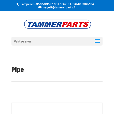
Tampere: +358 50 359 1801‬ / Oulu: +358 40 5386634
myynti@tammerparts.fi
Valitse sivu
Pipe