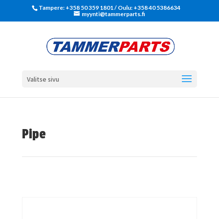
Tampere: +358 50 359 1801‬ / Oulu: +358 40 5386634
myynti@tammerparts.fi
Valitse sivu
Pipe