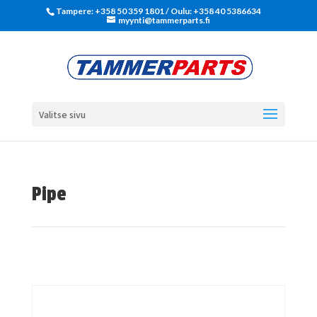
Tampere: +358 50 359 1801‬ / Oulu: +358 40 5386634
myynti@tammerparts.fi
Valitse sivu
Pipe