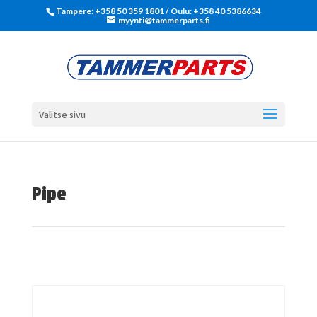
Tampere: +358 50 359 1801‬ / Oulu: +358 40 5386634
myynti@tammerparts.fi
Valitse sivu
Pipe