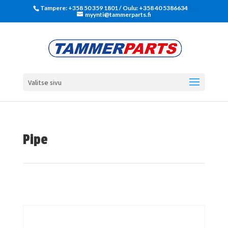
Tampere: +358 50 359 1801‬ / Oulu: +358 40 5386634
myynti@tammerparts.fi
Valitse sivu
Pipe